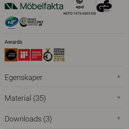
NEPD-7476-6865-EN
Awards
Egenskaper
Material
(35)
Downloads (
3
)