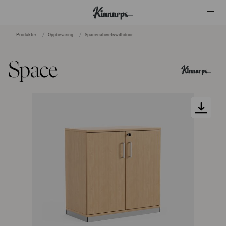
Produkter
Oppbevaring
Spacecabinetswithdoor
?
?
Space