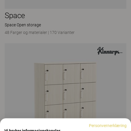
Space
Space Open storage
48 Farger og materialer
|
170 Varianter
Personvernerklæring
Vi bruker informasjonskapsler