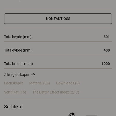
KONTAKT OSS
Totalhøyde (mm)
801
Totaldybde (mm)
400
Totalbredde (mm)
1000
Alle egenskaper
Egenskaper
Material
(35)
Downloads (3)
Sertifikat (
15
)
The Better Effect Index (2,17)
Sertifikat