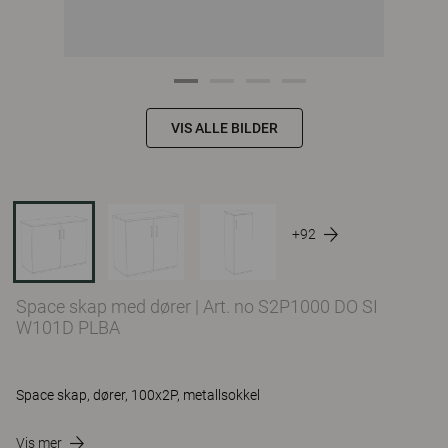
VIS ALLE BILDER
+92
Space skap med dører
|
Art. no S2P1000 DO SI
W101D PLBA
Space skap, dører, 100x2P, metallsokkel
Vis mer