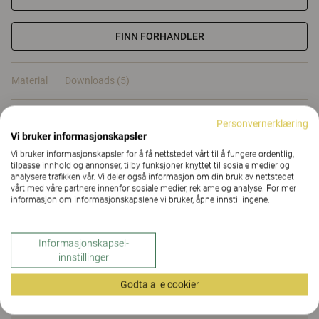
FINN FORHANDLER
Material
Downloads (5)
Sertifikat
Personvernerklæring
Vi bruker informasjonskapsler
Vi bruker informasjonskapsler for å få nettstedet vårt til å fungere ordentlig,
tilpasse innhold og annonser, tilby funksjoner knyttet til sosiale medier og
analysere trafikken vår. Vi deler også informasjon om din bruk av nettstedet
vårt med våre partnere innenfor sosiale medier, reklame og analyse. For mer
informasjon om informasjonskapslene vi bruker, åpne innstillingene.
Material
Informasjonskapsel-
Downloads (
5
)
innstillinger
Godta alle cookier