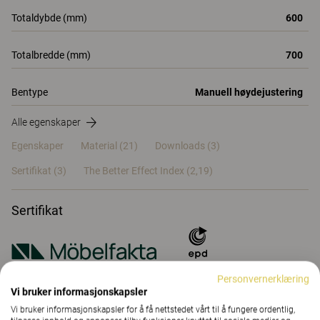
Totaldybde (mm)
600
Totalbredde (mm)
700
Bentype
Manuell høydejustering
Alle egenskaper
Egenskaper
Material
(21)
Downloads (3)
Sertifikat (
3
)
The Better Effect Index (2,19)
Sertifikat
NEPD-5971-5243-EN
Personvernerklæring
Vi bruker informasjonskapsler
Vi bruker informasjonskapsler for å få nettstedet vårt til å fungere ordentlig,
Egenskaper