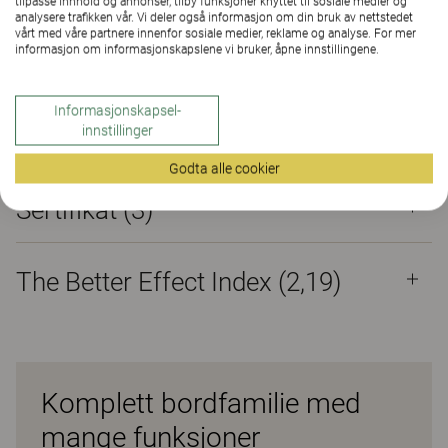
tilpasse innhold og annonser, tilby funksjoner knyttet til sosiale medier og
analysere trafikken vår. Vi deler også informasjon om din bruk av nettstedet
vårt med våre partnere innenfor sosiale medier, reklame og analyse. For mer
informasjon om informasjonskapslene vi bruker, åpne innstillingene.
Material
(21)
Informasjonskapsel-
innstillinger
Downloads (
3
)
Godta alle cookier
Sertifikat (
3
)
The Better Effect Index (2,19)
Komplett bordfamilie med
mange funksjoner