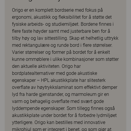
Origo er en komplett bordserie med fokus på
ergonomi, akustikk og fleksibilitet for å støtte det
fysiske arbeids- og studiemiljøet. Bordene finnes i
flere faste høyder samt med justerbare ben for å
tilby høy og lav sittestilling. Skap et helhetlig uttrykk
med rektangulære og runde bord i flere størrelser.
Varier størrelser og former på bordet for å enkelt
kunne ommøblere i ulike kombinasjoner som støtter
den aktuelle aktiviteten. Origo har
bordplatealternativer med gode akustiske
egenskaper – HPL akustikkplate har slitesterk
overflate av høytrykkslaminat som effektivt demper
lyd fra harde gjenstander, og marmoleum gir en
varm og behagelig overflate med svært gode
lyddempende egenskaper. Som tillegg finnes også
akustikkplate under bordet for å forbedre lydmiljøet
ytterligere. Origo kan bestilles med innovative
mikrohjul som er integrert i benet, og som gjør at