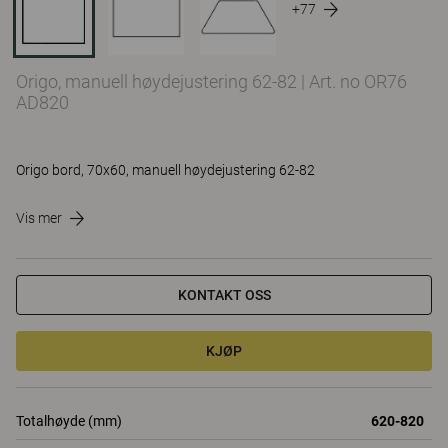
+77
Origo, manuell høydejustering 62-82
|
Art. no OR76
AD820
Origo bord, 70x60, manuell høydejustering 62-82
Vis mer
KONTAKT OSS
KJØP
Totalhøyde (mm)
620-820