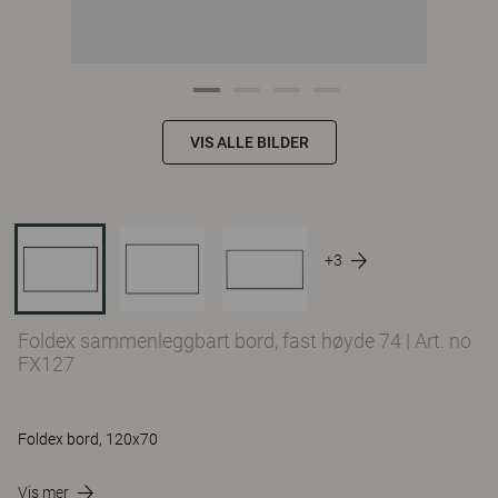
VIS ALLE BILDER
+3
Foldex sammenleggbart bord, fast høyde 74
|
Art. no
FX127
Foldex bord, 120x70
Vis mer