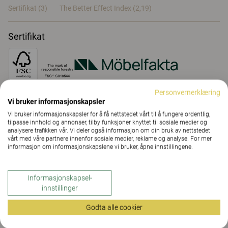
Sertifikat (
3
)
The Better Effect Index (2,19)
Sertifikat
Personvernerklæring
Vi bruker informasjonskapsler
Egenskaper
Vi bruker informasjonskapsler for å få nettstedet vårt til å fungere ordentlig,
tilpasse innhold og annonser, tilby funksjoner knyttet til sosiale medier og
analysere trafikken vår. Vi deler også informasjon om din bruk av nettstedet
vårt med våre partnere innenfor sosiale medier, reklame og analyse. For mer
Material
(13)
informasjon om informasjonskapslene vi bruker, åpne innstillingene.
Informasjonskapsel-
Downloads (
5
)
innstillinger
Godta alle cookier
Sertifikat (
3
)