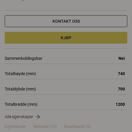
KONTAKT OSS
KJØP
Sammenkoblingsbar
Nei
Totalhøyde (mm)
740
Totaldybde (mm)
700
Totalbredde (mm)
1200
Alle egenskaper
Egenskaper
Material
(13)
Downloads (5)