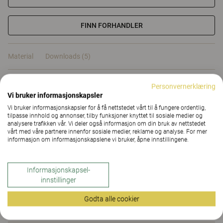
FINN FORHANDLER
Material
Downloads (5)
Sertifikat
Personvernerklæring
Vi bruker informasjonskapsler
Vi bruker informasjonskapsler for å få nettstedet vårt til å fungere ordentlig,
tilpasse innhold og annonser, tilby funksjoner knyttet til sosiale medier og
analysere trafikken vår. Vi deler også informasjon om din bruk av nettstedet
vårt med våre partnere innenfor sosiale medier, reklame og analyse. For mer
informasjon om informasjonskapslene vi bruker, åpne innstillingene.
Material
Informasjonskapsel-
Downloads (
5
)
innstillinger
Godta alle cookier