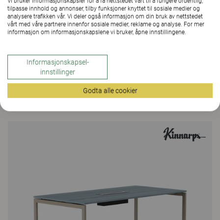
Vi bruker informasjonskapsler for å få nettstedet vårt til å fungere ordentlig,
behovet endres. Nexus er en komplett serie som
tilpasse innhold og annonser, tilby funksjoner knyttet til sosiale medier og
analysere trafikken vår. Vi deler også informasjon om din bruk av nettstedet
består av møtebord, skrivebord og benke-løsninger.
vårt med våre partnere innenfor sosiale medier, reklame og analyse. For mer
Alt for å innrede helhetsløsninger med ulike
informasjon om informasjonskapslene vi bruker, åpne innstillingene.
funksjonaliteter, men med et felles designuttrykk.
Velg materialer fra Kinnarps Colour Studio.
Informasjonskapsel-
innstillinger
Godta alle cookier
Mer fra familien