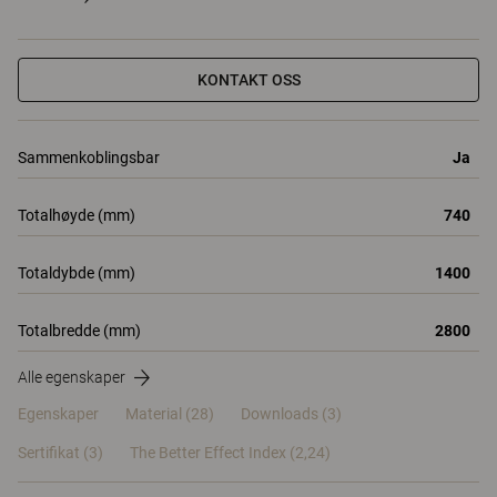
KONTAKT OSS
Sammenkoblingsbar
Ja
Totalhøyde (mm)
740
Totaldybde (mm)
1400
Totalbredde (mm)
2800
Alle egenskaper
Egenskaper
Material
(28)
Downloads (3)
Sertifikat (
3
)
The Better Effect Index (2,24)