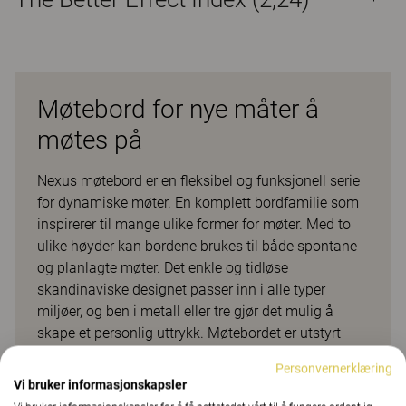
Møtebord for nye måter å
møtes på
Nexus møtebord er en fleksibel og funksjonell serie
for dynamiske møter. En komplett bordfamilie som
inspirerer til mange ulike former for møter. Med to
ulike høyder kan bordene brukes til både spontane
og planlagte møter. Det enkle og tidløse
skandinaviske designet passer inn i alle typer
miljøer, og ben i metall eller tre gjør det mulig å
skape et personlig uttrykk. Møtebordet er utstyrt
med smarte og fleksible løsninger for
Personvernerklæring
møteteknologi, som gir deg mulighet til å bytte ut
Vi bruker informasjonskapsler
moduler og endre funksjonaliteten etter hvert som