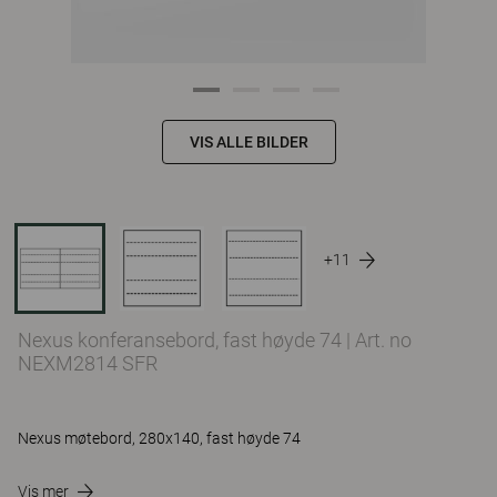
VIS ALLE BILDER
+11
Nexus konferansebord, fast høyde 74
|
Art. no
NEXM2814 SFR
Nexus møtebord, 280x140, fast høyde 74
Vis mer