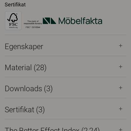
Sertifikat
Egenskaper
Material
(28)
Downloads (
3
)
Sertifikat (
3
)
The Better Effect Index (2,24)