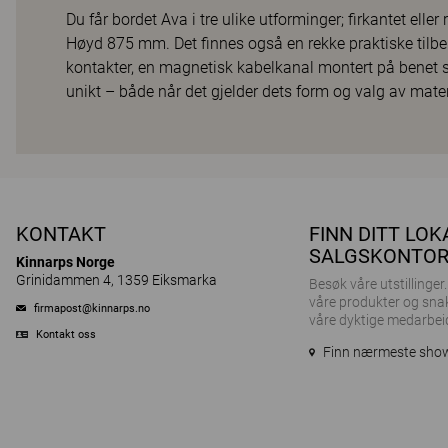
Du får bordet Ava i tre ulike utforminger; firkantet ell
Høyd 875 mm. Det finnes også en rekke praktiske tilbe
kontakter, en magnetisk kabelkanal montert på benet s
unikt – både når det gjelder dets form og valg av mater
KONTAKT
FINN DITT LOK
SALGSKONTO
Kinnarps Norge
Grinidammen 4, 1359 Eiksmarka
Besøk våre utstillinge
våre produkter og sna
firmapost@kinnarps.no
våre dyktige medarbei
Kontakt oss
Finn nærmeste sh