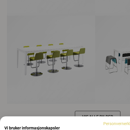
VIS ALLE BILDER
Personvernerk
Vi bruker informasjonskapsler