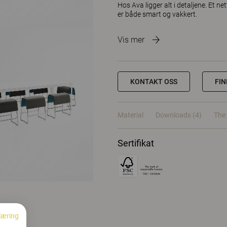
Hos Ava ligger alt i detaljene. Et n
er både smart og vakkert.
Vis mer
KONTAKT OSS
FI
Material
Downloads (4)
The 
Sertifikat
læring