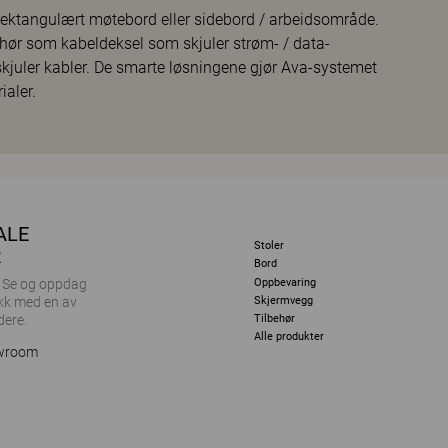
er rektangulært møtebord eller sidebord / arbeidsområde.
hør som kabeldeksel som skjuler strøm- / data-
kjuler kabler. De smarte løsningene gjør Ava-systemet
ialer.
ALE
Stoler
R
Bord
Oppbevaring
r. Se og oppdag
Skjermvegg
kk med en av
dere.
Tilbehør
Alle produkter
owroom