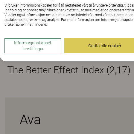
Vi bruker informasjonskapsler for å få nettstedet vårt til å fungere ordentlig, tilpas
innhold og annonser, tilby funksjoner knyttet til sosiale medier og analysere trafik
Material
Vi deler også informasjon om din bruk av nettstedet vårt med våre partnere innen
sosiale medier, reklame og analyse. For mer informasjon om informasjonskapslen
bruker, åpne innstillingene.
Downloads (
4
)
Informasjonskapsel-
Godta alle cookier
innstillinger
The Better Effect Index (2,17)
Ava