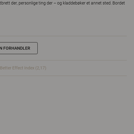
ettbrett der, personlige ting der – og kladdebøker et annet sted. Bordet
NN FORHANDLER
Better Effect Index (2,17)