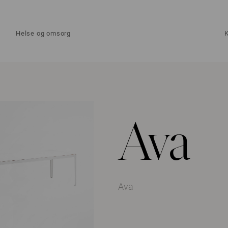
Helse og omsorg
Ava
Ava