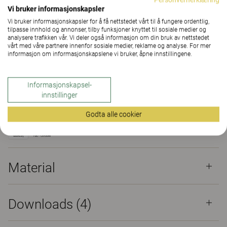
Vi bruker informasjonskapsler
KONTAKT OSS
Vi bruker informasjonskapsler for å få nettstedet vårt til å fungere ordentlig,
tilpasse innhold og annonser, tilby funksjoner knyttet til sosiale medier og
analysere trafikken vår. Vi deler også informasjon om din bruk av nettstedet
FINN FORHANDLER
vårt med våre partnere innenfor sosiale medier, reklame og analyse. For mer
informasjon om informasjonskapslene vi bruker, åpne innstillingene.
Material
Downloads (4)
The Better Effect Index (2,18)
Informasjonskapsel-
innstillinger
Sertifikat
Godta alle cookier
Material
Downloads (
4
)