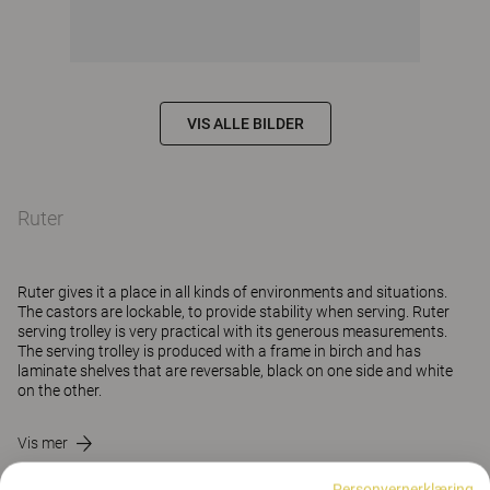
VIS ALLE BILDER
Ruter
Ruter gives it a place in all kinds of environments and situations.
The castors are lockable, to provide stability when serving. Ruter
serving trolley is very practical with its generous measurements.
The serving trolley is produced with a frame in birch and has
laminate shelves that are reversable, black on one side and white
on the other.
Vis mer
Personvernerklæring