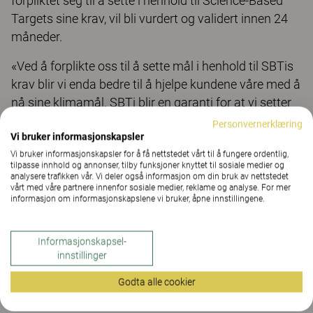
forpliktet seg til å sette i henhold til Science-Based
Targets sine krav, vil bli vurdert og validert innen 24
måneder.
«Ved å forplikte oss til å sette mål i henhold til SBTis
krav blir vi enda bedre til å hjelpe kundene våre med å
nå sine klimamål. SBTi blir en garanti for at vi setter
mål på en vitenskapelig måte, noe som skaper ekstra
Personvernerklæring
Vi bruker informasjonskapsler
trygghet for våre kunder,» sier Dan Molander,
Vi bruker informasjonskapsler for å få nettstedet vårt til å fungere ordentlig,
Salgsdirektør i Kinnarps.
tilpasse innhold og annonser, tilby funksjoner knyttet til sosiale medier og
analysere trafikken vår. Vi deler også informasjon om din bruk av nettstedet
vårt med våre partnere innenfor sosiale medier, reklame og analyse. For mer
informasjon om informasjonskapslene vi bruker, åpne innstillingene.
Informasjonskapsel-
innstillinger
Godta alle cookier
PR-kontakt