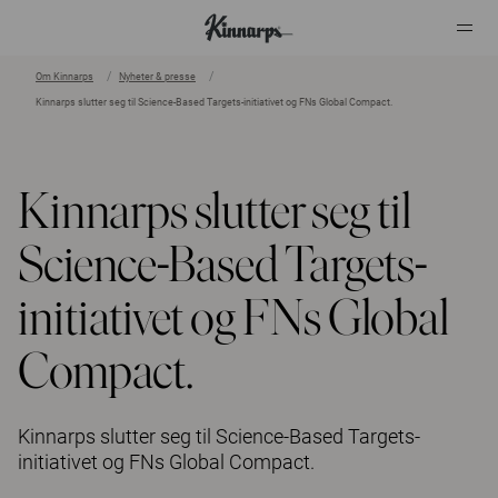
Om Kinnarps
Nyheter & presse
Kinnarps slutter seg til Science-Based Targets-initiativet og FNs Global Compact.
?
?
Kinnarps slutter seg til
Science-Based Targets-
initiativet og FNs Global
Compact.
Kinnarps slutter seg til Science-Based Targets-
initiativet og FNs Global Compact.