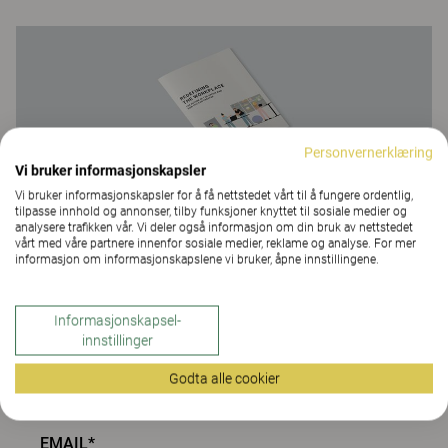
Personvernerklæring
Vi bruker informasjonskapsler
Vi bruker informasjonskapsler for å få nettstedet vårt til å fungere ordentlig,
Les og last ned vårt white
tilpasse innhold og annonser, tilby funksjoner knyttet til sosiale medier og
analysere trafikken vår. Vi deler også informasjon om din bruk av nettstedet
paper her
vårt med våre partnere innenfor sosiale medier, reklame og analyse. For mer
informasjon om informasjonskapslene vi bruker, åpne innstillingene.
Informasjonskapsel-
innstillinger
NAVN*
Godta alle cookier
EMAIL*