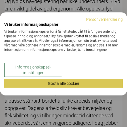
Og lydløs høydejustering bør ikke undervurders. «Lyd
er en viktig del av god ergonomi. Alle opplever lyd
ulikt, avhengig av hvem man er, om man er stresset,
Personvernerklæring
hvilken arbeidsoppgave man jobber med og
Vi bruker informasjonskapsler
dagsformen. Uansett – vi vet lyd påvirker
Vi bruker informasjonskapsler for å få nettstedet vårt til å fungere ordentlig,
tilpasse innhold og annonser, tilby funksjoner knyttet til sosiale medier og
arbeidsmiljøet i stor grad», sier ergonom Anders
analysere trafikken vår. Vi deler også informasjon om din bruk av nettstedet
Lundahl.
vårt med våre partnere innenfor sosiale medier, reklame og analyse. For mer
informasjon om informasjonskapslene vi bruker, åpne innstillingene.
Les også: Hvor avgjørende er lyder og støy for
arbeidsmiljøet
Informasjonskapsel-
innstillinger
Bevegelse og fleksibilitet
Godta alle cookier
Det neste du bør tenke på er at du enkelt skal kunne
tilpasse stå-/sitt-bordet til ulike arbeidsmiljøer og
oppgaver. Dagens arbeidsliv krever bevegelse og
fleksibilitet, og vi tilbringer mindre tid sittende ved
skrivebordet vårt enn vi gjorde tidligere. I dag jobber