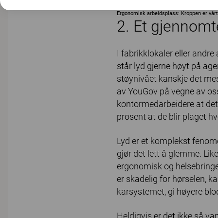
På jakt etter de beste kontorstolene? Ten
Ergonomisk arbeidsplass: Kroppen er vårt 
2. Et gjennomt
I fabrikklokaler eller andr
står lyd gjerne høyt på age
støynivået kanskje det mes
av YouGov på vegne av oss
kontormedarbeidere at det e
prosent at de blir plaget h
Lyd er et komplekst fenomen
gjør det lett å glemme. Lik
ergonomisk og helsebringen
er skadelig for hørselen, ka
karsystemet, gi høyere blo
Heldigvis er det ikke så va