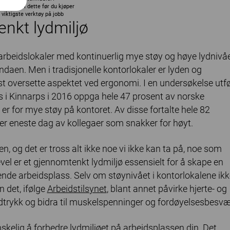
k gjennom dette før du kjøper
viktigste verktøy på jobb
enkt lydmiljø
e arbeidslokaler med kontinuerlig mye støy og høye lydnivåe
ndaen. Men i tradisjonelle kontorlokaler er lyden og
t oversette aspektet ved ergonomi. I en undersøkelse utfø
 i Kinnarps i 2016 oppga hele 47 prosent av norske
r for mye støy på kontoret. Av disse fortalte hele 82
ver eneste dag av kollegaer som snakker for høyt.
, og det er tross alt ikke noe vi ikke kan ta på, noe som
evel er et gjennomtenkt lydmiljø essensielt for å skape en
de arbeidsplass. Selv om støynivået i kontorlokalene ikk
n det, ifølge
Arbeidstilsynet
, blant annet påvirke hjerte- og
dtrykk og bidra til muskelspenninger og fordøyelsesbesvæ
nskelig å forbedre lydmiljøet på arbeidsplassen din. Det