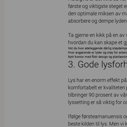
første og viktigste steget e
den optimale miksen av mat
absorbere og dempe lyden
Ta gjerne en kikk på en av v
hvordan du kan skape et gj
Vet du hvor ødeleggende dårlig støydempin
Hvor avgjørende er lyder og støy for arbei
Nytt kontor med flott design og planløsn
3. Gode lysfor
Lys har en enorm effekt på
komfortabelt er kvaliteten 
tilbringer 90 prosent av vår
lyssetting er så viktig for
Ifølge førsteamanuensis og
beste kilden til lys. Men vi