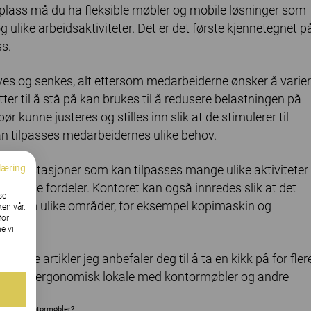
splass må du ha fleksible møbler og mobile løsninger som
g ulike arbeidsaktiviteter. Det er det første kjennetegnet p
s.
es og senkes, alt ettersom medarbeiderne ønsker å varie
tter til å stå på kan brukes til å redusere belastningen på
r kunne justeres og stilles inn slik at de stimulerer til
 kan tilpasses medarbeidernes ulike behov.
læring
arbeidsstasjoner som kan tilpasses mange ulike aktiviteter
nomiske fordeler. Kontoret kan også innredes slik at det
se
 mellom ulike områder, for eksempel kopimaskin og
ken vår.
for
e vi
ippe artikler jeg anbefaler deg til å ta en kikk på for fler
ape et ergonomisk lokale med kontormøbler og andre
valg av kontormøbler?