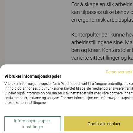
For å skape en slik arbeid
kan tilpasses ulike behov o
en ergonomisk arbeidsplas
Kontorpulter bør kunne hev
arbeidsstillingene sine. Ma
ben og knær. Kontorstoler bø
varierte sittestillinger og
Personvernerk
Fleksible og funksjonelle 
Vi bruker informasjonskapsler
gir også en rekke nye ergo
Vi bruker informasjonskapsler for å få nettstedet vårt til å fungere ordentlig, tilpas
skaper naturlig bevegelse
innhold og annonser, tilby funksjoner knyttet til sosiale medier og analysere trafik
Vi deler også informasjon om din bruk av nettstedet vårt med våre partnere innen
kaffemaskin.
sosiale medier, reklame og analyse. For mer informasjon om informasjonskapslen
bruker, åpne innstillingene.
Jeg har samlet sammen et kn
tips om hvordan du kan sk
Informasjonskapsel-
Godta alle cookier
løsninger:
innstillinger
Hva er ergonomi, og hvordan påvirker det 