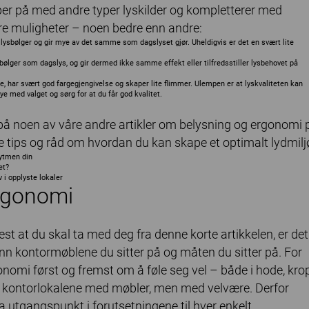
per på med andre typer lyskilder og kompletterer med
lere muligheter – noen bedre enn andre:
 lysbølger og gir mye av det samme som dagslyset gjør. Uheldigvis er det en svært lite
ger som dagslys, og gir dermed ikke samme effekt eller tilfredsstiller lysbehovet på
e, har svært god fargegjengivelse og skaper lite flimmer. Ulempen er at lyskvaliteten kan
e med valget og sørg for at du får god kvalitet.
k på noen av våre andre artikler om belysning og ergonomi 
e tips og råd om hvordan du kan skape et optimalt lydmilj
rytmen din
et?
 i opplyste lokaler
rgonomi
est at du skal ta med deg fra denne korte artikkelen, er det
nn kontormøblene du sitter på og måten du sitter på. For
onomi først og fremst om å føle seg vel – både i hode, kro
ylle kontorlokalene med møbler, men med velvære. Derfor
ta utgangspunkt i forutsetningene til hver enkelt