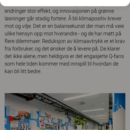
lykkes i å nå ambisjonen. Heldigvis gir mange små
endringer stor effekt, og innovasjonen på grønne
løsninger går stadig fortere. Å bli klimapositiv krever
mot og vilje. Det er en balansekunst der man må veie
ulike hensyn opp mot hverandre - og de har møtt på
flere dilemmaer. Reduksjon av klimaavtrykk er et krav
fra forbruker, og det ønsker de å levere på. De klarer
det ikke alene, men heldigvis er det engasjerte Q-fans
som hele tiden kommer med innspill til hvordan de
kan bli litt bedre.