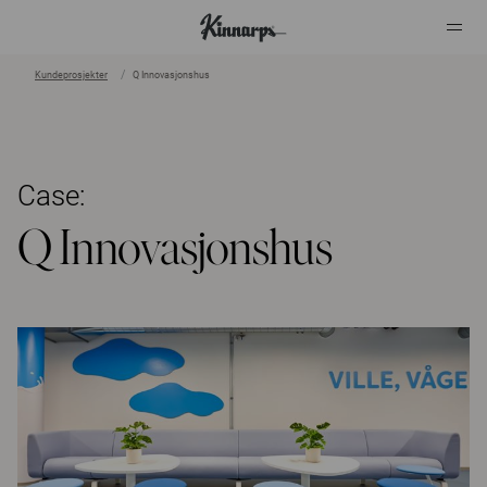
Kundeprosjekter
Q Innovasjonshus
?
?
Case:
Q Innovasjonshus