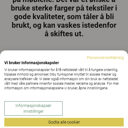
bruke sterke farger på tekstiler i
gode kvaliteter, som tåler å bli
brukt, og kan vaskes istedenfor
å skiftes ut.
Personvernerklæring
Vi bruker informasjonskapsler
Vi bruker informasjonskapsler for å få nettstedet vårt til å fungere ordentlig,
I 23 år har Q-Meieriene vært en utfordrer som gjør
tilpasse innhold og annonser, tilby funksjoner knyttet til sosiale medier og
ting på en litt annerledes måte. I 2019 satte de seg et
analysere trafikken vår. Vi deler også informasjon om din bruk av nettstedet
vårt med våre partnere innenfor sosiale medier, reklame og analyse. For mer
hårete mål om å bli klimapositiv innen 2030, og
informasjon om informasjonskapslene vi bruker, åpne innstillingene.
startet arbeidet med å identifisere de største
utslippskildene. De liker å si at «det alltid finnes bedre
Informasjonskapsel-
måter å gjøre ting på», og det gjelder også klima- og
innstillinger
miljøspørsmål. De er godt i gang med arbeidet, men
Godta alle cookier
har fortsatt ikke alle svarene på hvordan de skal