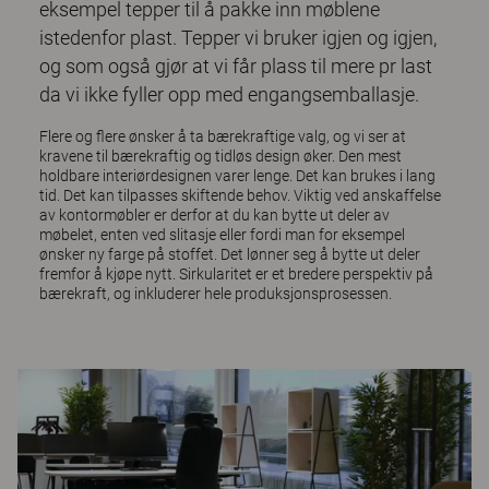
eksempel tepper til å pakke inn møblene
istedenfor plast. Tepper vi bruker igjen og igjen,
og som også gjør at vi får plass til mere pr last
da vi ikke fyller opp med engangsemballasje.
Flere og flere ønsker å ta bærekraftige valg, og vi ser at
kravene til bærekraftig og tidløs design øker. Den mest
holdbare interiørdesignen varer lenge. Det kan brukes i lang
tid. Det kan tilpasses skiftende behov. Viktig ved anskaffelse
av kontormøbler er derfor at du kan bytte ut deler av
møbelet, enten ved slitasje eller fordi man for eksempel
ønsker ny farge på stoffet. Det lønner seg å bytte ut deler
fremfor å kjøpe nytt. Sirkularitet er et bredere perspektiv på
bærekraft, og inkluderer hele produksjonsprosessen.