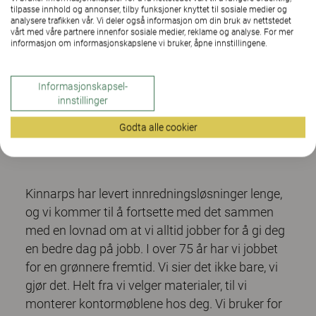
tilpasse innhold og annonser, tilby funksjoner knyttet til sosiale medier og
analysere trafikken vår. Vi deler også informasjon om din bruk av nettstedet
vårt med våre partnere innenfor sosiale medier, reklame og analyse. For mer
informasjon om informasjonskapslene vi bruker, åpne innstillingene.
Skjermvegger
Informasjonskapsel-
innstillinger
Godta alle cookier
Kinnarps har levert innredningsløsninger lenge,
og vi kommer til å fortsette med det sammen
med en lovnad om at vi alltid jobber for å gi deg
en bedre dag på jobb. I over 75 år har vi jobbet
for en grønnere fremtid. Vi sier det ikke bare, vi
gjør det. Helt fra vi velger materialer, til vi
monterer kontormøblene hos deg. Vi bruker for