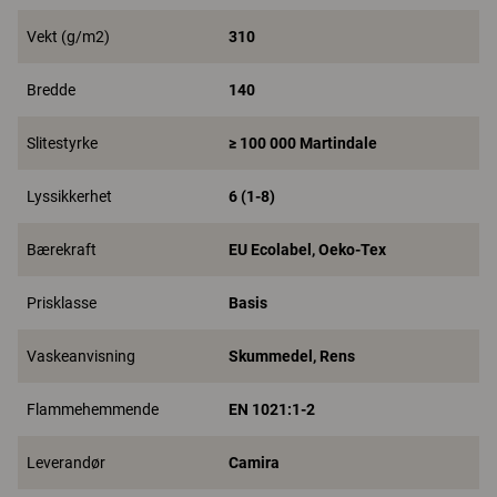
Vekt (g/m2)
310
Bredde
140
Slitestyrke
≥ 100 000 Martindale
Lyssikkerhet
6 (1-8)
Bærekraft
EU Ecolabel, Oeko-Tex
Prisklasse
Basis
Vaskeanvisning
Skummedel, Rens
Flammehemmende
EN 1021:1-2
Leverandør
Camira