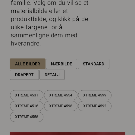
familie. Velg om du vil se et
materialbilde eller et
produktbilde, og klikk på de
ulike fargene for å
sammenligne dem med
hverandre.
ALLE BILDER
NÆRBILDE
STANDARD
DRAPERT
DETALJ
XTREME 4531
XTREME 4554
XTREME 4599
XTREME 4516
XTREME 4598
XTREME 4592
XTREME 4558