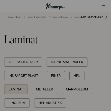
Alle Materialer
Colour Studio
Farger & Materialer
Harde materialer
Laminat
?
?
Laminat
ALLE MATERIALER
HARDE MATERIALER
INNFARGET PLAST
FINER
HPL
LAMINAT
METALLER
MARMOLEUM
LINOLEUM
HPL AKUSTIKK